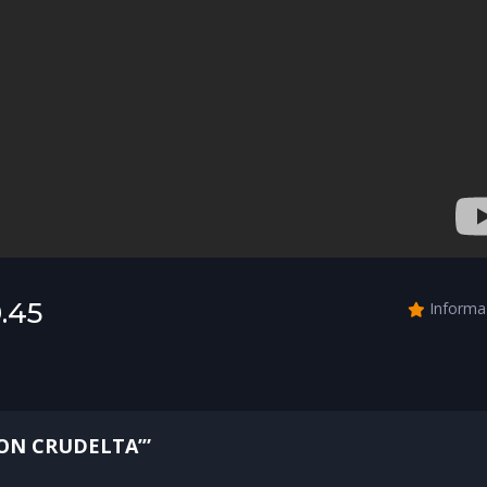
.45
Informa
CON CRUDELTA’”