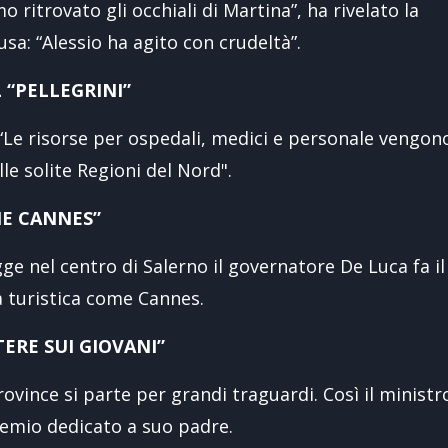
itrovato gli occhiali di Martina”, ha rivelato la
sa: “Alessio ha agito con crudeltà”.
L “PELLEGRINI”
 “Le risorse per ospedali, medici e personale vengon
le solite Regioni del Nord".
ME CANNES”
gge nel centro di Salerno il governatore De Luca fa il
ttà turistica come Cannes.
ERE SUI GIOVANI”
rovince si parte per grandi traguardi. Così il ministr
premio dedicato a suo padre.