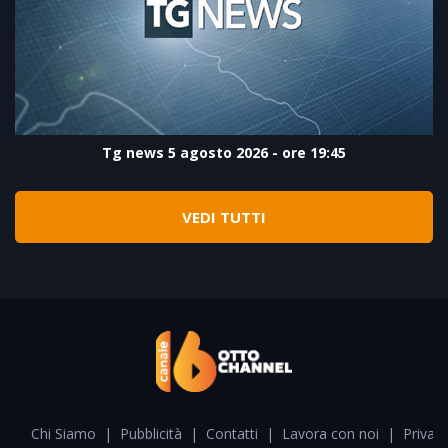
Tg news 5 agosto 2026 - ore 19:45
VEDI TUTTI
Chi Siamo
|
Pubblicità
|
Contatti
|
Lavora con noi
|
Privacy