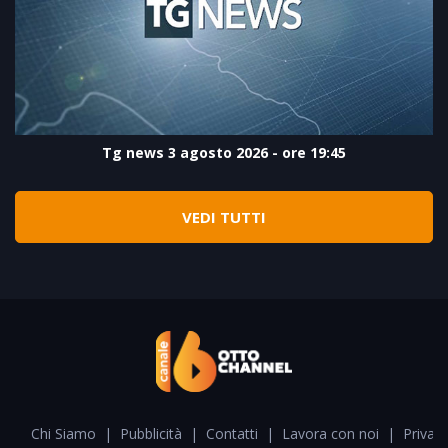
Tg news 3 agosto 2026 - ore 19:45
VEDI TUTTI
Chi Siamo
|
Pubblicità
|
Contatti
|
Lavora con noi
|
Privacy