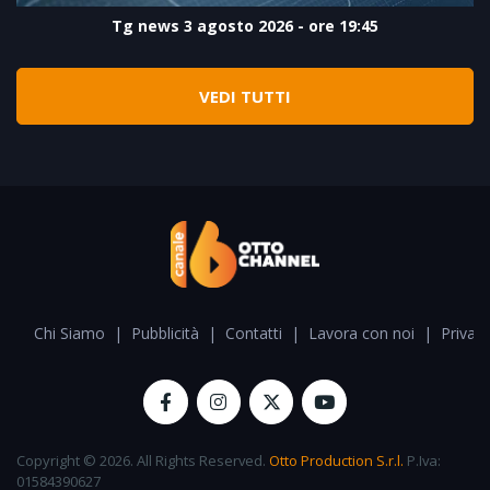
Tg news 3 agosto 2026 - ore 19:45
VEDI TUTTI
Chi Siamo
|
Pubblicità
|
Contatti
|
Lavora con noi
|
Privacy
Copyright © 2026. All Rights Reserved.
Otto Production S.r.l.
P.Iva:
01584390627