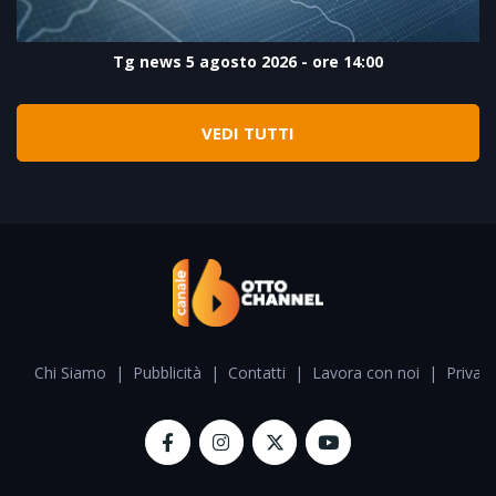
Tg news 5 agosto 2026 - ore 14:00
VEDI TUTTI
Chi Siamo
|
Pubblicità
|
Contatti
|
Lavora con noi
|
Privacy