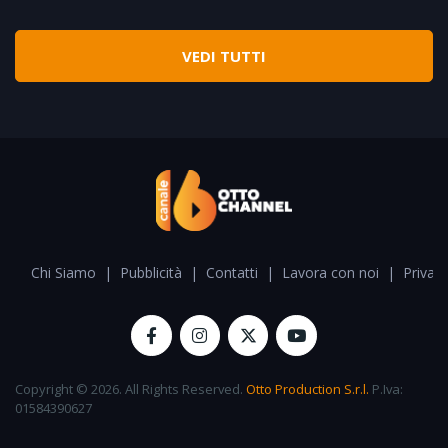
VEDI TUTTI
Chi Siamo
|
Pubblicità
|
Contatti
|
Lavora con noi
|
Privacy
Copyright © 2026. All Rights Reserved.
Otto Production S.r.l.
P.Iva:
01584390627