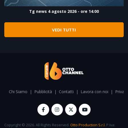
Tg news 4 agosto 2026 - ore 14:00
VEDI TUTTI
Chi Siamo
|
Pubblicità
|
Contatti
|
Lavora con noi
|
Privacy
Copyright © 2026. All Rights Reserved.
Otto Production S.r.l.
P.Iva: