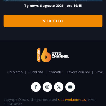
Tg news 6 agosto 2026 - ore 19:45
VEDI TUTTI
Chi Siamo
|
Pubblicità
|
Contatti
|
Lavora con noi
|
Privacy
Copyright © 2026. All Rights Reserved.
Otto Production S.r.l.
P.Iva:
01584390627