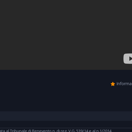
Informa
 al Tribunale di Benevento n. di reg. V.G. 539/14 e al n.1/2014