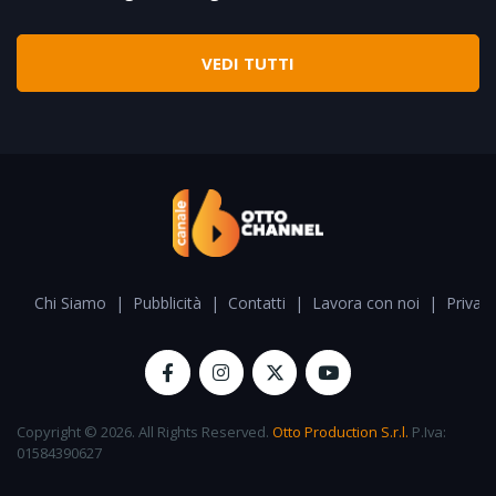
VEDI TUTTI
Chi Siamo
|
Pubblicità
|
Contatti
|
Lavora con noi
|
Privacy
Copyright © 2026. All Rights Reserved.
Otto Production S.r.l.
P.Iva:
01584390627