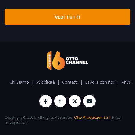
VEDI TUTTI
Chi Siamo
|
Pubblicità
|
Contatti
|
Lavora con noi
|
Privacy
Copyright © 2026. All Rights Reserved.
Otto Production S.r.l.
P.Iva:
01584390627