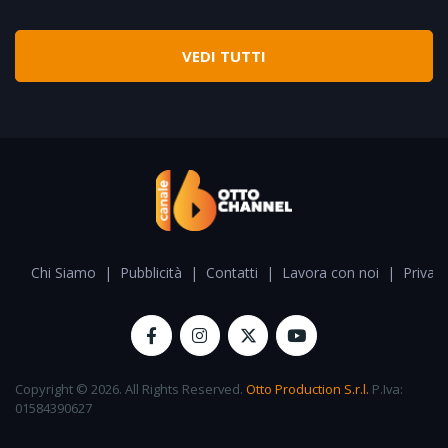
VEDI TUTTI
Chi Siamo
|
Pubblicità
|
Contatti
|
Lavora con noi
|
Privacy
Copyright © 2026. All Rights Reserved.
Otto Production S.r.l.
P.Iva:
01584390627