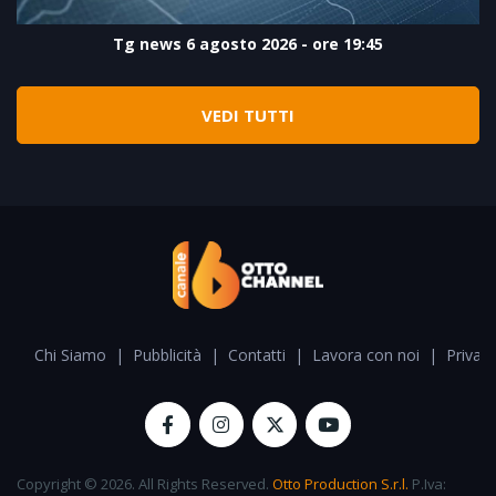
Tg news 6 agosto 2026 - ore 19:45
VEDI TUTTI
Chi Siamo
|
Pubblicità
|
Contatti
|
Lavora con noi
|
Privacy
Copyright © 2026. All Rights Reserved.
Otto Production S.r.l.
P.Iva: