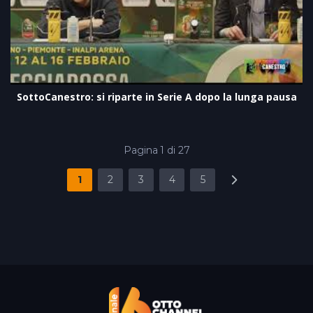
SottoCanestro: si riparte in Serie A dopo la lunga pausa
Pagina 1 di 27
1
2
3
4
5