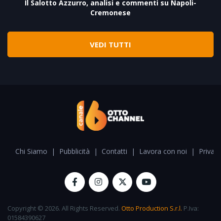
Il Salotto Azzurro, analisi e commenti su Napoli-
Cremonese
VEDI TUTTI
Chi Siamo
|
Pubblicità
|
Contatti
|
Lavora con noi
|
Privacy
Copyright © 2026. All Rights Reserved.
Otto Production S.r.l.
P.Iva:
01584390627