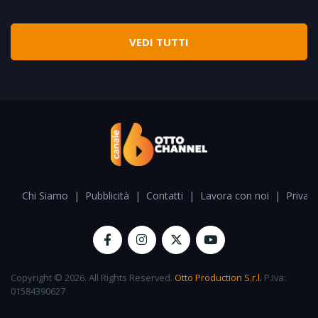
VEDI TUTTI
Chi Siamo
|
Pubblicità
|
Contatti
|
Lavora con noi
|
Privacy
Copyright © 2026. All Rights Reserved.
Otto Production S.r.l.
P.Iva:
01584390627