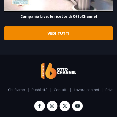
Campania Live: le ricette di OttoChannel
VEDI TUTTI
Chi Siamo
|
Pubblicità
|
Contatti
|
Lavora con noi
|
Privacy