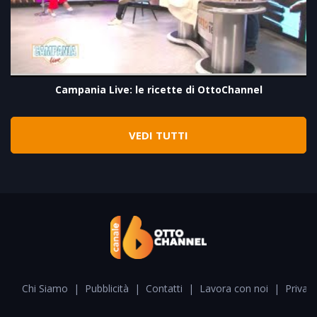
Campania Live: le ricette di OttoChannel
VEDI TUTTI
Chi Siamo
|
Pubblicità
|
Contatti
|
Lavora con noi
|
Privacy