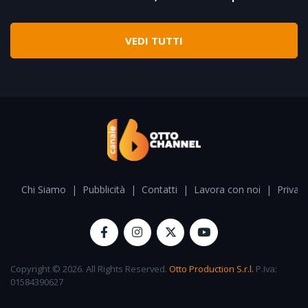
VEDI TUTTI
Chi Siamo
|
Pubblicità
|
Contatti
|
Lavora con noi
|
Privacy
Copyright © 2026. All Rights Reserved.
Otto Production S.r.l.
P.Iva:
01584390627