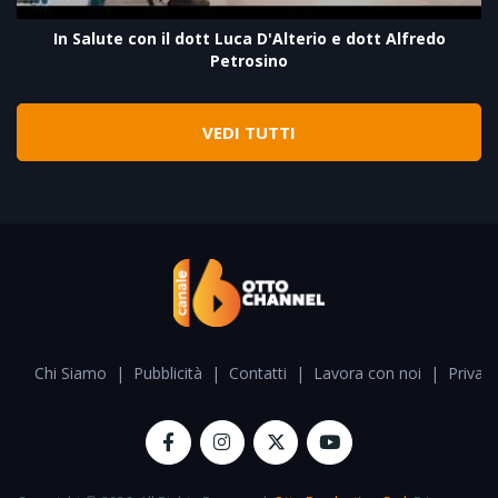
In Salute con il dott Luca D'Alterio e dott Alfredo
Petrosino
VEDI TUTTI
Chi Siamo
|
Pubblicità
|
Contatti
|
Lavora con noi
|
Privacy