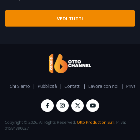
VEDI TUTTI
Chi Siamo
|
Pubblicità
|
Contatti
|
Lavora con noi
|
Privacy
Copyright © 2026. All Rights Reserved.
Otto Production S.r.l.
P.Iva:
01584390627