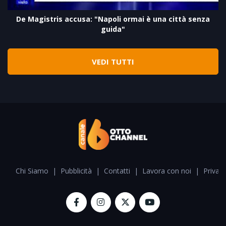
De Magistris accusa: "Napoli ormai è una città senza
guida"
VEDI TUTTI
Chi Siamo
|
Pubblicità
|
Contatti
|
Lavora con noi
|
Privacy