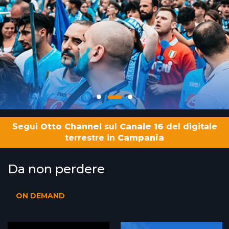
Segui
Otto Channel
sul
Canale 16
del digitale
terrestre in
Campania
Da non perdere
ON DEMAND